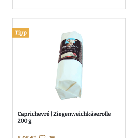
Tipp
Caprichevré | Ziegenweichkäserolle
200 g
6,95 €*