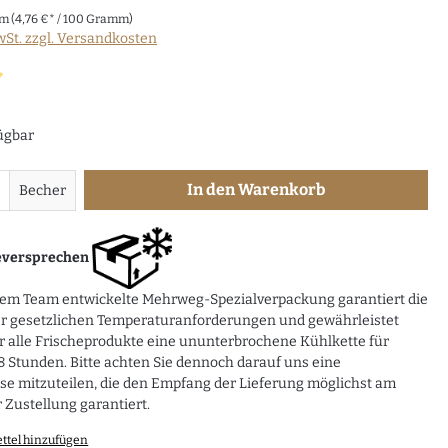
mm
(4,76 €* / 100 Gramm)
wSt. zzgl. Versandkosten
iche Bewertung von 5 von 5 Sternen
ügbar
In den Warenkorb
Becher
eversprechen
rem Team entwickelte Mehrweg-Spezialverpackung garantiert die
er gesetzlichen Temperaturanforderungen und gewährleistet
r alle Frischeprodukte eine ununterbrochene Kühlkette für
 Stunden. Bitte achten Sie dennoch darauf uns eine
e mitzuteilen, die den Empfang der Lieferung möglichst am
 Zustellung garantiert.
ttel hinzufügen