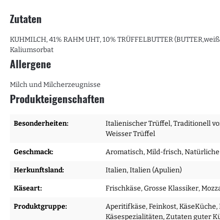
Zutaten
KUHMILCH, 41% RAHM UHT, 10% TRÜFFELBUTTER (BUTTER,weißer Trüf
Kaliumsorbat
Allergene
Milch und Milcherzeugnisse
Produkteigenschaften
Besonderheiten:
Italienischer Trüffel
, Traditionell v
Weisser Trüffel
Geschmack:
Aromatisch
, Mild-frisch
, Natürliche
Herkunftsland:
Italien
, Italien (Apulien)
Käseart:
Frischkäse
, Grosse Klassiker
, Mozz
Produktgruppe:
Aperitifkäse
, Feinkost
, KäseKüche
,
Käsespezialitäten
, Zutaten guter 