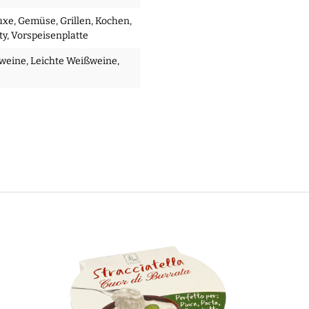
uxe
, Gemüse
, Grillen
, Kochen
,
ty
, Vorspeisenplatte
éweine
, Leichte Weißweine
,