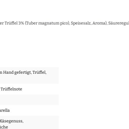
fel 3% (Tuber magnatum pico), Speisesalz, Aroma), Säureregulator
on Hand gefertigt
, Trüffel
,
 Trüffelnote
arella
 Käsegenuss
,
Küche