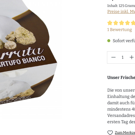
Inhalt:
125 Gra
Preise inkl. M
Durchschnittl
1 Bewertung
Sofort verf
Anzahl
Unser Frisch
Die von unse
Einhaltung d
damit auch fü
mindestens 48
Versandadress
ersten Tag der
Zum Merkze