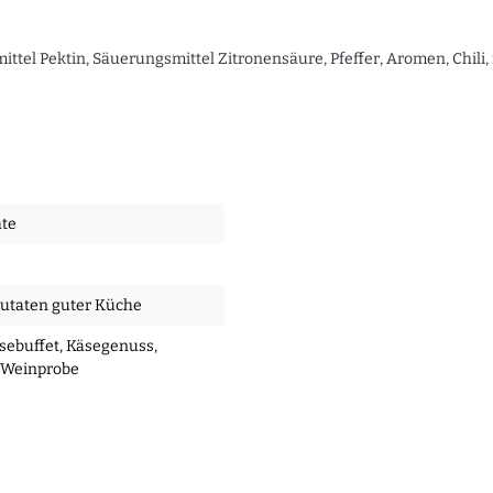
iermittel Pektin, Säuerungsmittel Zitronensäure, Pfeffer, Aromen, Chi
hte
Zutaten guter Küche
äsebuffet
, Käsegenuss
,
, Weinprobe