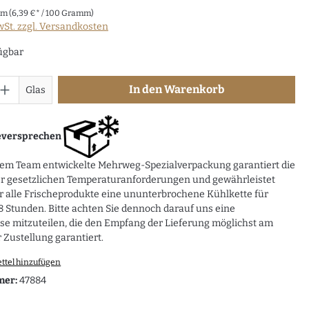
mm
(6,39 €* / 100 Gramm)
wSt. zzgl. Versandkosten
ügbar
In den Warenkorb
Glas
eversprechen
rem Team entwickelte Mehrweg-Spezialverpackung garantiert die
er gesetzlichen Temperaturanforderungen und gewährleistet
r alle Frischeprodukte eine ununterbrochene Kühlkette für
 Stunden. Bitte achten Sie dennoch darauf uns eine
e mitzuteilen, die den Empfang der Lieferung möglichst am
 Zustellung garantiert.
ttel hinzufügen
mer:
47884