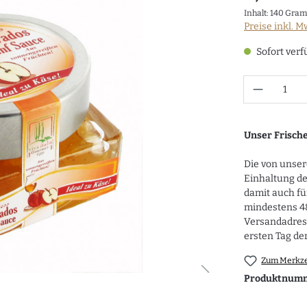
Inhalt:
140 Gra
Preise inkl. M
Sofort verf
Anzahl
Unser Frisch
Die von unse
Einhaltung d
damit auch fü
mindestens 48
Versandadress
ersten Tag der
Zum Merkze
Produktnum