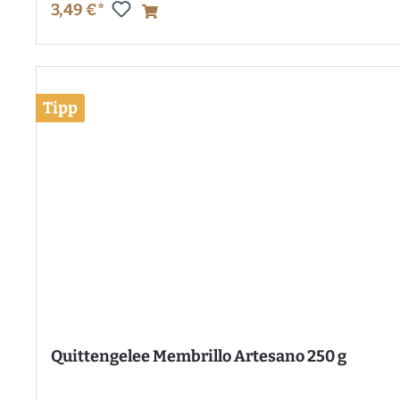
3,49 €*
Tipp
Quittengelee Membrillo Artesano 250 g