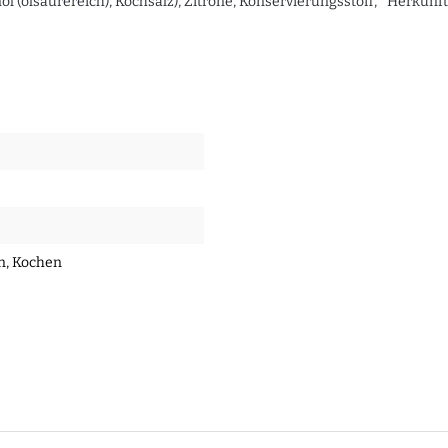
 (ölsäurereich), Kochsalz), Zitrone, Konservierungsstoff, *Herkunft 
en
, Kochen