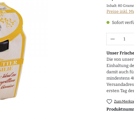
Inhalt:
80 Gra
Preise inkl. M
Sofort verf
Anzahl
Unser Frisch
Die von unse
Einhaltung d
damit auch fü
mindestens 48
Versandadress
ersten Tag der
Zum Merkze
Produktnum