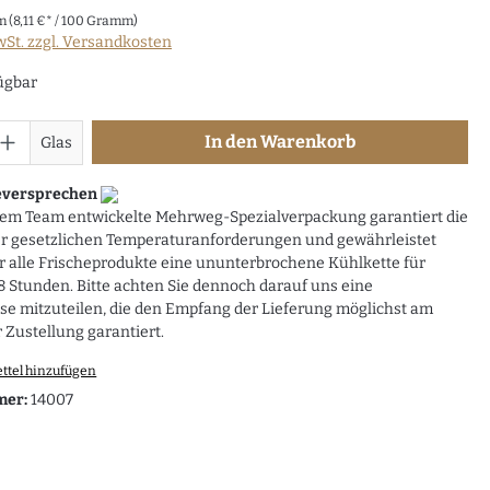
mm
(8,11 €* / 100 Gramm)
wSt. zzgl. Versandkosten
ügbar
In den Warenkorb
Glas
eversprechen
rem Team entwickelte Mehrweg-Spezialverpackung garantiert die
er gesetzlichen Temperaturanforderungen und gewährleistet
r alle Frischeprodukte eine ununterbrochene Kühlkette für
 Stunden. Bitte achten Sie dennoch darauf uns eine
e mitzuteilen, die den Empfang der Lieferung möglichst am
 Zustellung garantiert.
ttel hinzufügen
mer:
14007