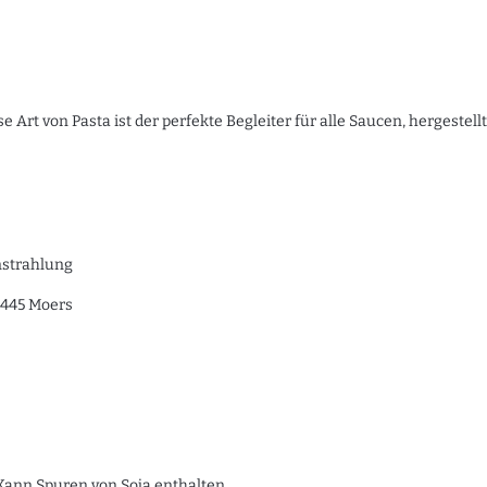
 Art von Pasta ist der perfekte Begleiter für alle Saucen, hergestell
nstrahlung
7445 Moers
Kann Spuren von Soja enthalten.