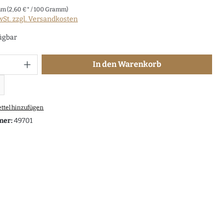
mm
(2,60 €* / 100 Gramm)
wSt. zzgl. Versandkosten
ügbar
In den Warenkorb
ttel hinzufügen
mer:
49701