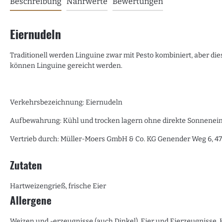
Beschreibung
Nährwerte
Bewertungen
Eiernudeln
Traditionell werden Linguine zwar mit Pesto kombiniert, aber diese
können Linguine gereicht werden.
Verkehrsbezeichnung: Eiernudeln
Aufbewahrung: Kühl und trocken lagern ohne direkte Sonnenei
Vertrieb durch: Müller-Moers GmbH & Co. KG Genender Weg 6, 4
Zutaten
Hartweizengrieß, frische Eier
Allergene
Weizen und -erzeugnisse (auch Dinkel), Eier und Eierzeugnisse, 