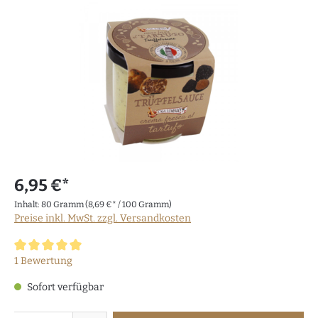
6,95 €*
Inhalt:
80 Gramm
(8,69 €* / 100 Gramm)
Preise inkl. MwSt. zzgl. Versandkosten
Durchschnittliche Bewertung von 5 von 5 Sternen
1 Bewertung
Sofort verfügbar