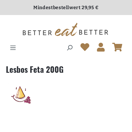
inhalt springen
Mindestbestellwert 29,95 €
Versandkostenfrei ab 70,00 €
Lesbos Feta 200G