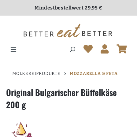
inhalt springen
Mindestbestellwert 29,95 €
Versandkostenfrei ab 70,00 €
MOLKEREIPRODUKTE
MOZZARELLA & FETA
Original Bulgarischer Büffelkäse
200 g